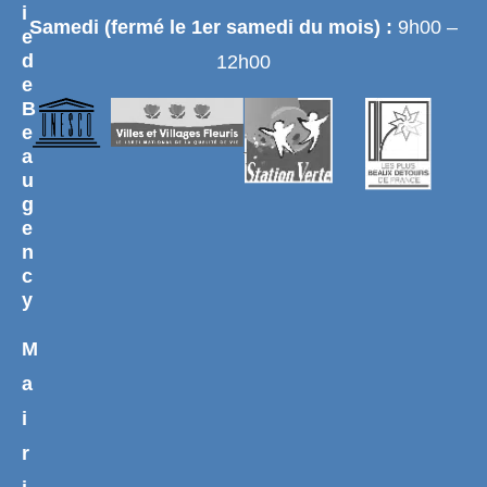
i
Samedi (fermé le 1er samedi du mois) :
9h00 –
e
d
12h00
e
B
e
a
u
g
e
n
c
y
M
a
i
r