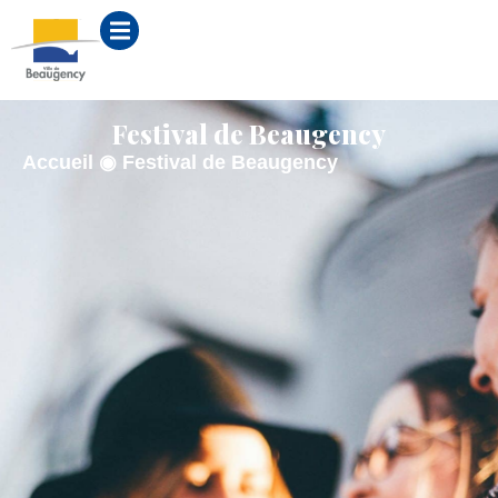
contenu
principal
Festival de Beaugency
Accueil
◉
Festival de Beaugency