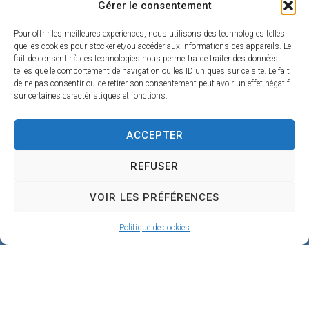
Gérer le consentement
g
Pour offrir les meilleures expériences, nous utilisons des technologies telles
e
que les cookies pour stocker et/ou accéder aux informations des appareils. Le
fait de consentir à ces technologies nous permettra de traiter des données
4
telles que le comportement de navigation ou les ID uniques sur ce site. Le fait
5
de ne pas consentir ou de retirer son consentement peut avoir un effet négatif
sur certaines caractéristiques et fonctions.
1
9
ACCEPTER
0
REFUSER
B
e
VOIR LES PRÉFÉRENCES
a
Politique de cookies
u
g
e
n