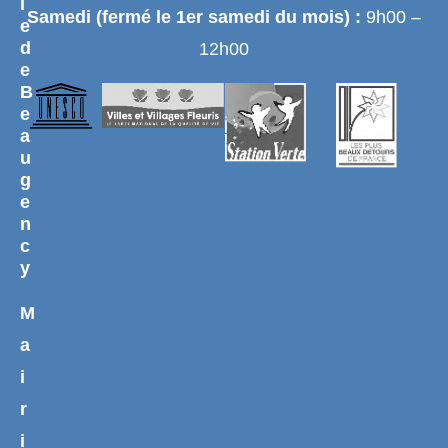
i
Samedi (fermé le 1er samedi du mois) :
9h00 –
e
d
12h00
e
B
e
a
u
g
e
n
c
y
M
a
i
r
i