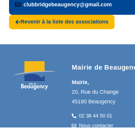
clubbridgebeaugency@gmail.com
Revenir à la liste des associations
Mairie de Beaugen
Mairie,
20, Rue du Change
45190 Beaugency
02 38 44 50 01
Nous contacter