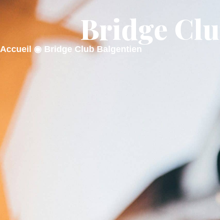
contenu
principal
Bridge Clu
ACTUALITÉS
MA M
Accueil
◉
Bridge Club Balgentien