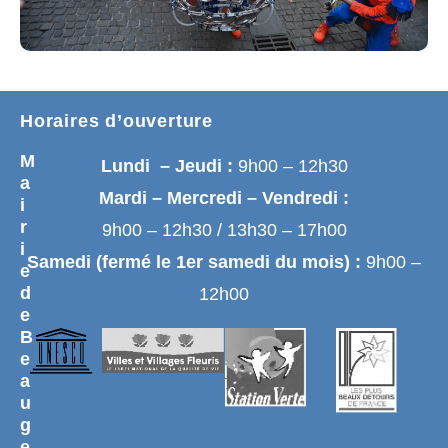
Horaires d’ouverture
M
Lundi – Jeudi :
9h00 – 12h30
a
Mardi – Mercredi – Vendredi :
i
r
9h00 – 12h30 / 13h30 – 17h00
i
Samedi (fermé le 1er samedi du mois) :
9h00 –
e
d
12h00
e
B
e
a
u
g
e