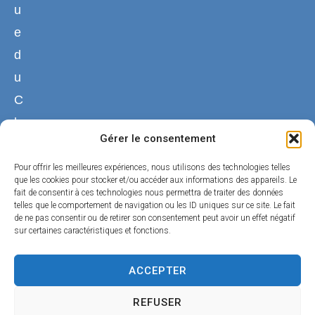
u
e
d
u
C
h
Gérer le consentement
a
n
Pour offrir les meilleures expériences, nous utilisons des technologies telles
que les cookies pour stocker et/ou accéder aux informations des appareils. Le
g
fait de consentir à ces technologies nous permettra de traiter des données
telles que le comportement de navigation ou les ID uniques sur ce site. Le fait
e
de ne pas consentir ou de retirer son consentement peut avoir un effet négatif
sur certaines caractéristiques et fonctions.
4
5
ACCEPTER
1
9
REFUSER