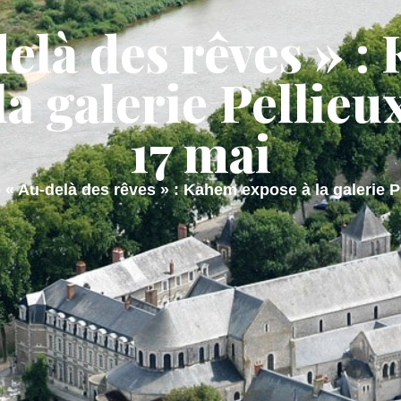
elà des rêves » 
AIRIE
MON QUOTIDIEN
MON CADRE
la galerie Pellieu
17 mai
◉
« Au-delà des rêves » : Kahem expose à la galerie P