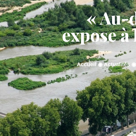
contenu
principal
« Au-d
ACTUALITÉS
MA M
expose à 
Accueil
◉
Actualités