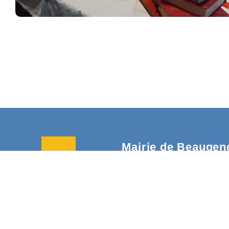
Mairie de Beaugen
Mairie,
20, Rue du Change
45190 Beaugency