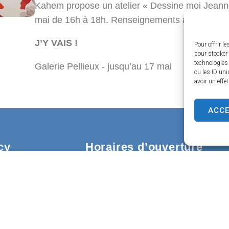
Kahem propose un atelier « Dessine moi Jeanno
mai de 16h à 18h. Renseignements auprès de l’a
J’Y VAIS !
Pour offrir l
pour stocker 
technologies
Galerie Pellieux - jusqu’au 17 mai
ou les ID uni
avoir un effe
ACC
cy
Horaires d’ouverture
Lundi – Jeudi :
9h00 – 12h30
Mardi – Mercredi – Vendredi :
9h00 – 12h30 / 13h30 – 17h00
Samedi (fermé le 1er samedi du 