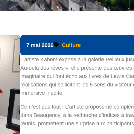
7 mai 2026
Culture
L’artiste Kahem expose à la galerie Pellieux ju
Au-delà des rêves », elle présente des œuvres or
imaginaire qui font écho aux livres de Lewis C
réalisations qui sollicitent les 5 sens du visite
immersive inédite.
Ce n’est pas tout ! L’artiste propose ne complé
dans Beaugency, à la recherche d’indices à trave
réunis, promettent une surprise aux participants 