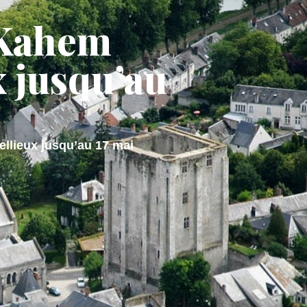
: Kahem
 DE VIE
M'installer
x jusqu’au
ellieux jusqu’au 17 mai